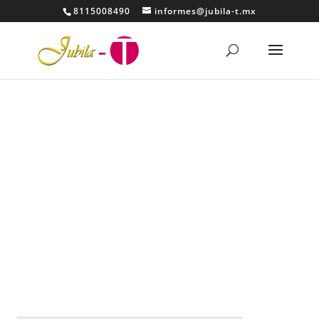
8115008490
informes@jubila-t.mx