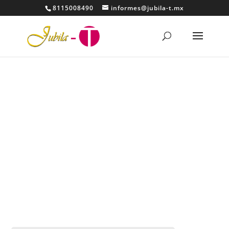
8115008490
informes@jubila-t.mx