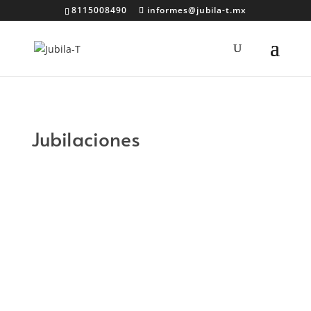
8115008490
informes@jubila-t.mx
Jubilaciones
pensiona
Afores
IMSS